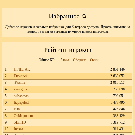
Избранное
Добавьте игроков и союзы в избранное для быстрого доступа! Просто нажмите на
иконку звезды на странице нужного игрока или союза
Рейтинг игроков
Общее БО
Атака
Оборона
Очки
1
ПРИЗРАК
2 851 146
2
Гнойный
2 630 052
3
.Ksenia
2 017 513
4
zloy grek
1 758 698
5
pitbosman
1 703 951
6
Itzpapalotl
1 477 495
7
silta
1 426 846
8
ОтМорозище
1 338 129
9
SkinHD
1 319 712
10
Inessa
1 311 431