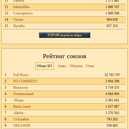
11
Zanavik
1 271 461
12
bakabaIIIka
1 080 767
13
Consequences
1 068 508
14
Viorina
964 030
15
ИрэнКа
957 355
TOP100 игроков мира
Рейтинг союзов
Общее БО
Атака
Оборона
Очки
1
Full House
32 763 767
2
NO COMMENT
5 994 598
3
Вальгалла
5 734 533
4
Оптимальный
4 684 994
5
-Искра-
2 361 842
6
Black Guard
1 657 987
7
-Ирбис-
1 270 562
8
13-й район
793 262
9
ОКЕАНИЯ
550 065