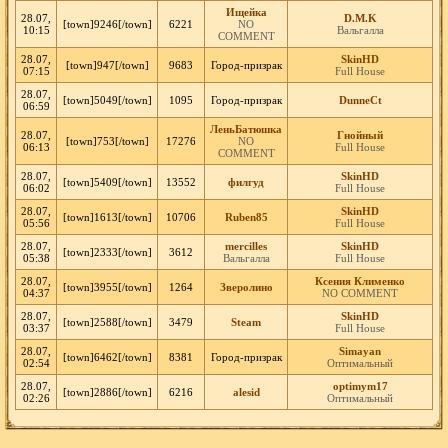
Ищейка
28.07,
D.M.K
[town]9246[/town]
6221
NO
10:15
Вальгалла
COMMENT
28.07,
SkinHD
[town]947[/town]
9683
Город-призрак
07:15
Full House
28.07,
[town]5049[/town]
1095
Город-призрак
DunneCt
06:59
ЛеньБатюшка
28.07,
Гнойный
[town]753[/town]
17276
NO
06:13
Full House
COMMENT
28.07,
SkinHD
[town]5409[/town]
13552
филгуд
06:02
Full House
28.07,
SkinHD
[town]1613[/town]
10706
Ruben85
05:56
Full House
28.07,
mercilles
SkinHD
[town]2333[/town]
3612
05:38
Вальгалла
Full House
28.07,
Ксения Клименко
[town]3955[/town]
1264
Зверолино
04:37
NO COMMENT
28.07,
SkinHD
[town]2588[/town]
3479
Steam
03:37
Full House
28.07,
Simayan
[town]6462[/town]
8381
Город-призрак
02:54
Оптимальный
28.07,
optimym17
[town]2886[/town]
6216
alesid
02:26
Оптимальный