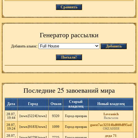
Сравнить
Генератор рассылки
Добавить альянс:
Добавить
Поехали!
Последние 25 завоеваний мира
Старый
Дата
Город
Очков
Новый владелец
владелец
28.07,
Levranich
[town]5224[/town]
9320
Город-призрак
19:44
Вальгалла
28.07,
guest7ac32314bd0f0df95ad
[town]9183[/town]
1099
Город-призрак
19:24
ОКЕАНИЯ
28.07,
деда 71
[town]4279[/town]
7725
Город-призрак