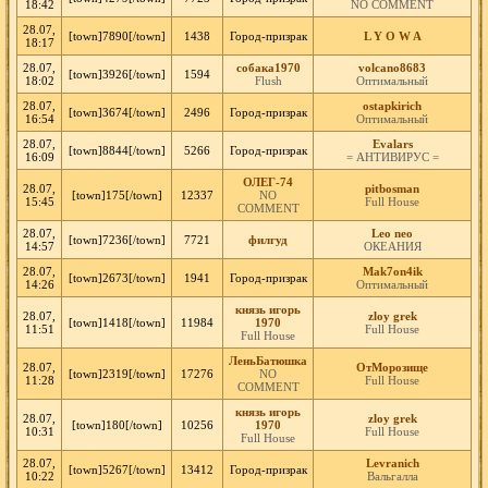
18:42
NO COMMENT
28.07,
[town]7890[/town]
1438
Город-призрак
L Y O W A
18:17
28.07,
собака1970
volcano8683
[town]3926[/town]
1594
18:02
Flush
Оптимальный
28.07,
ostapkirich
[town]3674[/town]
2496
Город-призрак
16:54
Оптимальный
28.07,
Evalars
[town]8844[/town]
5266
Город-призрак
16:09
= АНТИВИРУС =
ОЛЕГ-74
28.07,
pitbosman
[town]175[/town]
12337
NO
15:45
Full House
COMMENT
28.07,
Leo neo
[town]7236[/town]
7721
филгуд
14:57
ОКЕАНИЯ
28.07,
Mak7on4ik
[town]2673[/town]
1941
Город-призрак
14:26
Оптимальный
князь игорь
28.07,
zloy grek
[town]1418[/town]
11984
1970
11:51
Full House
Full House
ЛеньБатюшка
28.07,
ОтМорозище
[town]2319[/town]
17276
NO
11:28
Full House
COMMENT
князь игорь
28.07,
zloy grek
[town]180[/town]
10256
1970
10:31
Full House
Full House
28.07,
Levranich
[town]5267[/town]
13412
Город-призрак
10:22
Вальгалла