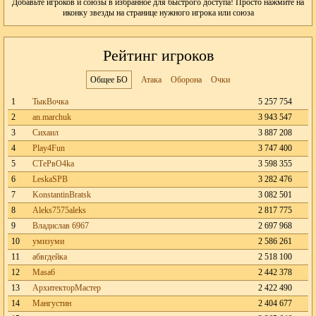
Добавьте игроков и союзы в избранное для быстрого доступа! Просто нажмите на
иконку звезды на странице нужного игрока или союза
Рейтинг игроков
Общее БО
Атака
Оборона
Очки
1
ТыкВочка
5 257 754
2
an.marchuk
3 943 547
3
Сихаил
3 887 208
4
Play4Fun
3 747 400
5
CТePвO4ka
3 598 355
6
LeskaSPB
3 282 476
7
KonstantinBratsk
3 082 501
8
Aleks7575aleks
2 817 775
9
Владислав 6967
2 697 968
10
умизуми
2 586 261
11
абвгдейка
2 518 100
12
Masa6
2 442 378
13
АрхитекторМастер
2 422 490
14
Мангустин
2 404 677