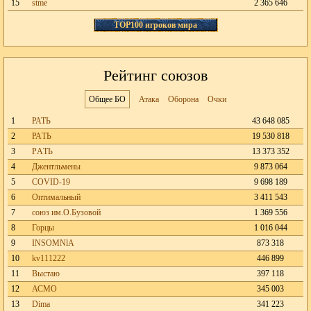
15
stme
2 365 646
TOP100 игроков мира
Рейтинг союзов
Общее БО
Атака
Оборона
Очки
1
РАТЬ
43 648 085
2
РАTЬ
19 530 818
3
РAТЬ
13 373 352
4
Джентльмены
9 873 064
5
СОVID-19
9 698 189
6
Оптимальный
3 411 543
7
союз им.О.Бузовой
1 369 556
8
Горцы
1 016 044
9
INSOMNlA
873 318
10
kv111222
446 899
11
Выстаю
397 118
12
АСМО
345 003
13
Dima
341 223