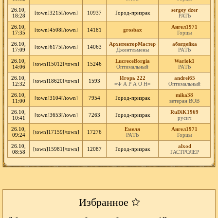
26.10,
sergey dzer
[town]3215[/town]
10937
Город-призрак
18:28
РАТЬ
26.10,
Ангел1971
[town]4508[/town]
14181
grosbax
17:35
Горцы
26.10,
АрхитекторМастер
абвгдейка
[town]6175[/town]
14063
17:09
Джентльмены
РАTЬ
26.10,
LucreceBorgia
Warlok1
[town]15012[/town]
15246
14:06
Оптимальный
РАTЬ
26.10,
Игорь 222
andrei65
[town]18620[/town]
1593
12:32
=Ф А Р А О Н=
Оптимальный
26.10,
mika38
[town]3104[/town]
7954
Город-призрак
11:00
ветеран ВОВ
26.10,
RuDiK1969
[town]3653[/town]
7263
Город-призрак
10:41
русич
26.10,
Eмеля
Ангел1971
[town]17159[/town]
17276
09:24
РАTЬ
Горцы
26.10,
alxod
[town]15981[/town]
12087
Город-призрак
08:58
ГАСТРОЛЕР
Избранное