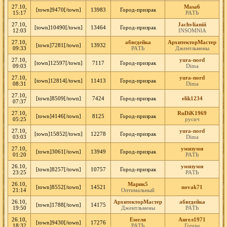
27.10,
Masa6
[town]9470[/town]
13983
Город-призрак
15:17
РАTЬ
27.10,
Jachvlianiii
[town]10490[/town]
13464
Город-призрак
12:03
INSOMNlA
27.10,
абвгдейка
АрхитекторМастер
[town]7281[/town]
13932
09:33
РАTЬ
Джентльмены
27.10,
yura-nord
[town]12597[/town]
7117
Город-призрак
09:03
Dima
27.10,
yura-nord
[town]12814[/town]
11413
Город-призрак
08:31
Dima
27.10,
[town]8509[/town]
7424
Город-призрак
elik1234
07:37
27.10,
RuDiK1969
[town]4146[/town]
8125
Город-призрак
05:25
русич
27.10,
yura-nord
[town]15852[/town]
12278
Город-призрак
03:03
Dima
27.10,
умизуми
[town]3061[/town]
13949
Город-призрак
01:20
РАTЬ
26.10,
умизуми
[town]8257[/town]
10757
Город-призрак
23:25
РАTЬ
26.10,
Марик5
[town]8552[/town]
14521
novak71
21:14
Оптимальный
26.10,
АрхитекторМастер
абвгдейка
[town]1788[/town]
14175
19:50
Джентльмены
РАTЬ
26.10,
Eмеля
Ангел1971
[town]9430[/town]
17276
18:32
РАTЬ
Горцы