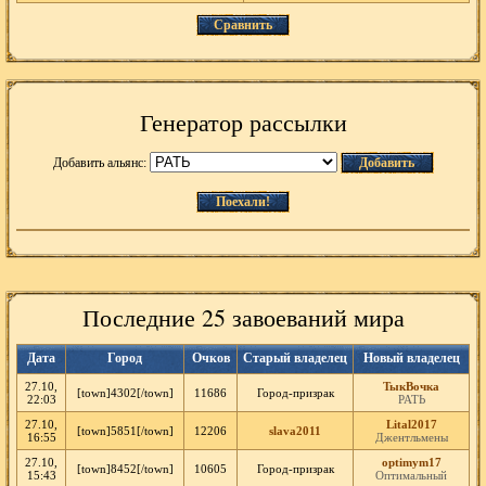
Сравнить
Генератор рассылки
Добавить альянс:
Добавить
Поехали!
Последние 25 завоеваний мира
Дата
Город
Очков
Старый владелец
Новый владелец
27.10,
ТыкВочка
[town]4302[/town]
11686
Город-призрак
22:03
РАТЬ
27.10,
Lital2017
[town]5851[/town]
12206
slava2011
16:55
Джентльмены
27.10,
optimym17
[town]8452[/town]
10605
Город-призрак
15:43
Оптимальный