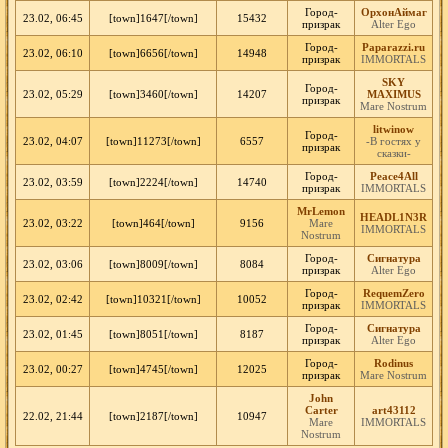
Город-
ОрхонАймаг
23.02, 06:45
[town]1647[/town]
15432
призрак
Alter Ego
Город-
Paparazzi.ru
23.02, 06:10
[town]6656[/town]
14948
призрак
IMMORTALS
SKY
Город-
23.02, 05:29
[town]3460[/town]
14207
MAXIMUS
призрак
Mare Nostrum
litwinow
Город-
23.02, 04:07
[town]11273[/town]
6557
-В гостях у
призрак
сказки-
Город-
Peace4All
23.02, 03:59
[town]2224[/town]
14740
призрак
IMMORTALS
MrLemon
HEADL1N3R
23.02, 03:22
[town]464[/town]
9156
Mare
IMMORTALS
Nostrum
Город-
Сигнатура
23.02, 03:06
[town]8009[/town]
8084
призрак
Alter Ego
Город-
RequemZero
23.02, 02:42
[town]10321[/town]
10052
призрак
IMMORTALS
Город-
Сигнатура
23.02, 01:45
[town]8051[/town]
8187
призрак
Alter Ego
Город-
Rodinus
23.02, 00:27
[town]4745[/town]
12025
призрак
Mare Nostrum
John
Carter
art43112
22.02, 21:44
[town]2187[/town]
10947
Mare
IMMORTALS
Nostrum