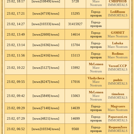
23.02, 18:17
[town]10849[/town]
5728
Mare
СМИРНОВ
Nostrum
IMMORTALS
Город-
LediRussu
23.02, 17:21
[town]4719[/town]
15295
призрак
IMMORTALS
Город-
23.02, 14:27
[town]10333[/town]
31415927
призрак
Город-
GSMSET
23.02, 13:49
[town]2600[/town]
14614
призрак
Mare Nostrum
Город-
Lubaka
23.02, 13:14
[town]1636[/town]
15704
призрак
Mare Nostrum
Город-
Rodinus
23.02, 11:56
[town]2416[/town]
15113
призрак
Mare Nostrum
MrLemon
VoronCCCP
23.02, 10:22
[town]5127[/town]
15992
Mare
IMMORTALS
Nostrum
Vladycheca
pudzis
23.02, 09:55
[town]6247[/town]
17016
Mare
IMMORTALS
Nostrum
MrLemon
timoleon
23.02, 09:42
[town]5849[/town]
15063
Mare
IMMORTALS
Nostrum
Город-
Magvaers
23.02, 09:29
[town]7140[/town]
14639
призрак
Mare Nostrum
Город-
Paparazzi.ru
23.02, 07:29
[town]4821[/town]
14699
призрак
IMMORTALS
Город-
RequemZero
23.02, 06:52
[town]10334[/town]
9560
призрак
IMMORTALS