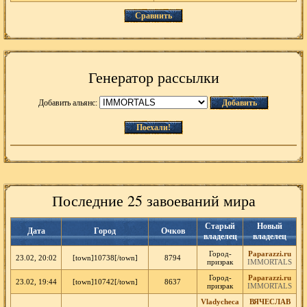
Сравнить
Генератор рассылки
Добавить альянс:
Добавить
Поехали!
Последние 25 завоеваний мира
Старый
Новый
Дата
Город
Очков
владелец
владелец
Город-
Paparazzi.ru
23.02, 20:02
[town]10738[/town]
8794
призрак
IMMORTALS
Город-
Paparazzi.ru
23.02, 19:44
[town]10742[/town]
8637
призрак
IMMORTALS
Vladycheca
ВЯЧЕСЛАВ