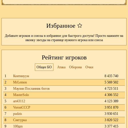
Избранное
Добавьте игроков и союзы в избранное для быстрого доступа! Просто нажмите на
иконку звезды на странице нужного игрока или союза
Рейтинг игроков
Общее БО
Атака
Оборона
Очки
1
Континуум
8 435 740
2
MrLemon
5 569 502
3
Маулин Посланник богов
4 723 511
4
MasterSolo
4 306 552
5
art43112
4 123 389
6
VoronCCCP
3 951 870
7
pudzis
3 930 651
8
Снегурка
3 820 522
9
100gm
3 377 415