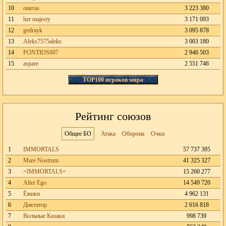
10
otarras
3 223 380
11
her majesty
3 171 093
12
gedrayk
3 095 878
13
Aleks7575aleks
3 003 180
14
PONTIOS007
2 946 503
15
aspare
2 551 746
TOP100 игроков мира
Рейтинг союзов
Общее БО
Атака
Оборона
Очки
1
IMMORTALS
57 737 395
2
Mare Nostrum
41 325 327
3
=IMMORTALS=
15 260 277
4
Alter Ego
14 549 720
5
Ёжики
4 962 131
6
Диктатор
2 616 818
7
Вольные Казаки
998 739