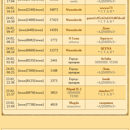
17:04
enehi
=АДМИРАЛ=
24.02,
wwww73
[town]2240[/town]
16872
Wastalorde
16:14
* С Т А Я *
24.02,
guest1c85c63e61f1d056cd2
[town]1460[/town]
17423
Wastalorde
10:39
* С Т А Я *
24.02,
Даву
[town]440[/town]
14591
Wastalorde
09:47
=АДМИРАЛ=
24.02,
O Lena
Зератуст
[town]8082[/town]
1772
08:25
soburra
=АДМИРАЛ=
24.02,
SEYNA
[town]6660[/town]
12272
Wastalorde
08:24
* С Т А Я *
24.02,
Город-
4еJulia
[town]8235[/town]
2441
02:02
призрак
ЗИМНИЕ ТЕНИ
24.02,
Город-
Лень
[town]7300[/town]
1188
00:25
призрак
=АДМИРАЛ=
23.02,
Город-
laude
[town]8125[/town]
2373
22:36
призрак
=АДМИРАЛ=
Юрий П-2
23.02,
zimobor77
[town]6976[/town]
3853
ЗИМНИЕ
21:37
* С Т А Я *
ТЕНИ
23.02,
Magda
cкорпион
[town]7738[/town]
4819
21:04
tetanofero
=АДМИРАЛ=