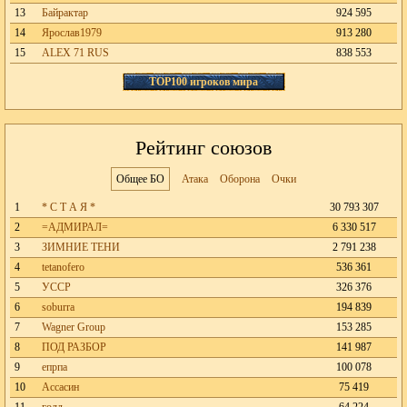
13
Байрактар
924 595
14
Ярослав1979
913 280
15
ALEX 71 RUS
838 553
TOP100 игроков мира
Рейтинг союзов
Общее БО
Атака
Оборона
Очки
1
* С Т А Я *
30 793 307
2
=АДМИРАЛ=
6 330 517
3
ЗИМНИЕ ТЕНИ
2 791 238
4
tetanofero
536 361
5
УССР
326 376
6
soburra
194 839
7
Wagner Group
153 285
8
ПОД РАЗБОР
141 987
9
епрпа
100 078
10
Ассасин
75 419