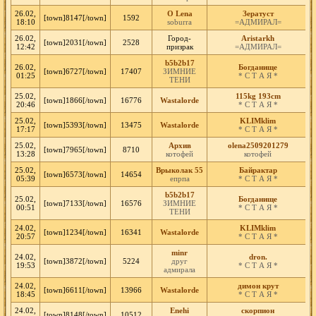
26.02,
O Lena
Зератуст
[town]8147[/town]
1592
18:10
soburra
=АДМИРАЛ=
26.02,
Город-
Aristarkh
[town]2031[/town]
2528
12:42
призрак
=АДМИРАЛ=
b5b2b17
26.02,
Богданище
[town]6727[/town]
17407
ЗИМНИЕ
01:25
* С Т А Я *
ТЕНИ
25.02,
115kg 193cm
[town]1866[/town]
16776
Wastalorde
20:46
* С Т А Я *
25.02,
KLIMklim
[town]5393[/town]
13475
Wastalorde
17:17
* С Т А Я *
25.02,
Архив
olena2509201279
[town]7965[/town]
8710
13:28
котофей
котофей
25.02,
Врыколак 55
Байрактар
[town]6573[/town]
14654
05:39
епрпа
* С Т А Я *
b5b2b17
25.02,
Богданище
[town]7133[/town]
16576
ЗИМНИЕ
00:51
* С Т А Я *
ТЕНИ
24.02,
KLIMklim
[town]1234[/town]
16341
Wastalorde
20:57
* С Т А Я *
minr
24.02,
dron.
[town]3872[/town]
5224
друг
19:53
* С Т А Я *
адмирала
24.02,
димон крут
[town]6611[/town]
13966
Wastalorde
18:45
* С Т А Я *
24.02,
Enehi
cкорпион
[town]8148[/town]
10512