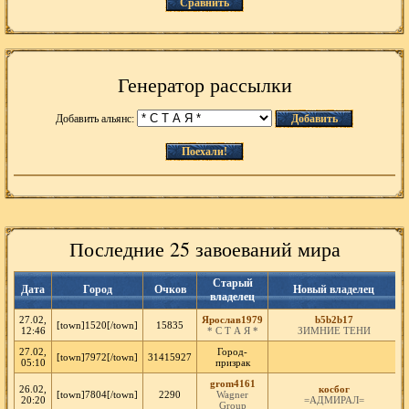
Сравнить
Генератор рассылки
Добавить альянс:
Добавить
Поехали!
Последние 25 завоеваний мира
Старый
Дата
Город
Очков
Новый владелец
владелец
27.02,
Ярослав1979
b5b2b17
[town]1520[/town]
15835
12:46
* С Т А Я *
ЗИМНИЕ ТЕНИ
27.02,
Город-
[town]7972[/town]
31415927
05:10
призрак
grom4161
26.02,
косбог
[town]7804[/town]
2290
Wagner
20:20
=АДМИРАЛ=
Group