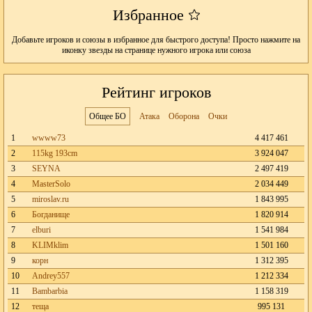
Избранное
Добавьте игроков и союзы в избранное для быстрого доступа! Просто нажмите на
иконку звезды на странице нужного игрока или союза
Рейтинг игроков
Общее БО
Атака
Оборона
Очки
1
wwww73
4 417 461
2
115kg 193cm
3 924 047
3
SEYNA
2 497 419
4
MasterSolo
2 034 449
5
miroslav.ru
1 843 995
6
Богданище
1 820 914
7
elburi
1 541 984
8
KLIMklim
1 501 160
9
корн
1 312 395
10
Andrey557
1 212 334
11
Bambarbia
1 158 319
12
теща
995 131