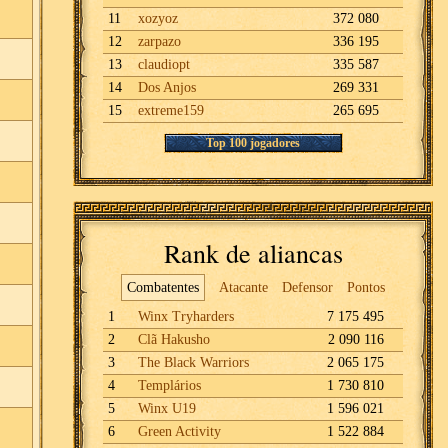
11
xozyoz
372 080
12
zarpazo
336 195
13
claudiopt
335 587
14
Dos Anjos
269 331
15
extreme159
265 695
Top 100 jogadores
Rank de aliancas
Combatentes
Atacante
Defensor
Pontos
1
Winx Tryharders
7 175 495
2
Clã Hakusho
2 090 116
3
The Black Warriors
2 065 175
4
Templários
1 730 810
5
Winx U19
1 596 021
6
Green Activity
1 522 884