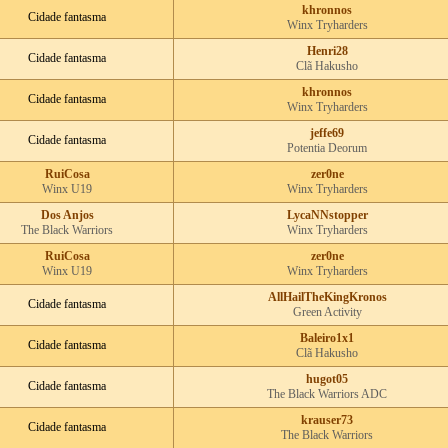
khronnos
Cidade fantasma
Winx Tryharders
Henri28
Cidade fantasma
Clã Hakusho
khronnos
Cidade fantasma
Winx Tryharders
jeffe69
Cidade fantasma
Potentia Deorum
RuiCosa
zer0ne
Winx U19
Winx Tryharders
Dos Anjos
LycaNNstopper
The Black Warriors
Winx Tryharders
RuiCosa
zer0ne
Winx U19
Winx Tryharders
AllHailTheKingKronos
Cidade fantasma
Green Activity
Baleiro1x1
Cidade fantasma
Clã Hakusho
hugot05
Cidade fantasma
The Black Warriors ADC
krauser73
Cidade fantasma
The Black Warriors