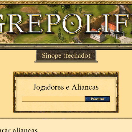
Sinope
(fechado)
Jogadores e Aliancas
Procurar
rar aliancas