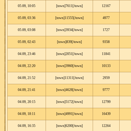
05.09, 10:05
[town]7611[/town]
12167
05.09, 03:36
[town]11555[/town]
4977
05.09, 03:08
[town]3934[/town]
1727
05.09, 02:43
[town]839[/town]
9358
04.09, 23:46
[town]2051[/town]
11841
04.09, 22:20
[town]3960[/town]
10133
04.09, 21:52
[town]11311[/town]
2959
04.09, 21:41
[town]4628[/town]
9777
04.09, 20:15
[town]5172[/town]
12799
04.09, 18:11
[town]4991[/town]
16439
04.09, 16:35
[town]6200[/town]
12264