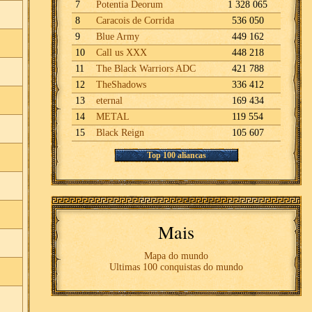
7
Potentia Deorum
1 328 065
8
Caracois de Corrida
536 050
9
Blue Army
449 162
10
Call us XXX
448 218
11
The Black Warriors ADC
421 788
12
TheShadows
336 412
13
eternal
169 434
14
METAL
119 554
15
Black Reign
105 607
Top 100 aliancas
Mais
Mapa do mundo
Ultimas 100 conquistas do mundo