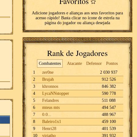
Favoritos
Adicione jogadores e alianças aos seus favoritos para
acesso rápido! Basta clicar no ícone de estrela na
página do jogador ou aliança desejada
Rank de Jogadores
Combatentes
Atacante
Defensor
Pontos
1
zer0ne
2 030 937
2
Brujah
912 526
3
khronnos
846 382
4
LycaNNstopper
590 778
5
Felandres
511 088
6
mteus mts
494 547
7
0.0...
488 967
8
Baleiro1x1
459 100
9
Henri28
401 539
10
viriatho
391 932