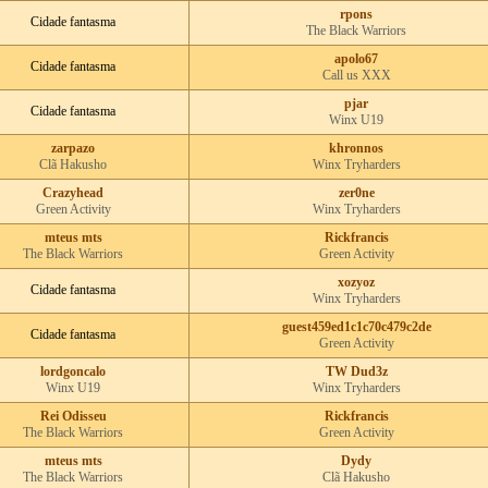
rpons
Cidade fantasma
The Black Warriors
apolo67
Cidade fantasma
Call us XXX
pjar
Cidade fantasma
Winx U19
zarpazo
khronnos
Clã Hakusho
Winx Tryharders
Crazyhead
zer0ne
Green Activity
Winx Tryharders
mteus mts
Rickfrancis
The Black Warriors
Green Activity
xozyoz
Cidade fantasma
Winx Tryharders
guest459ed1c1c70c479c2de
Cidade fantasma
Green Activity
lordgoncalo
TW Dud3z
Winx U19
Winx Tryharders
Rei Odisseu
Rickfrancis
The Black Warriors
Green Activity
mteus mts
Dydy
The Black Warriors
Clã Hakusho