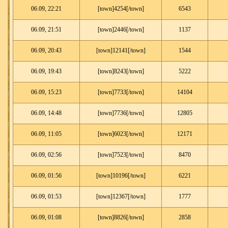
06.09, 22:21
[town]4254[/town]
6543
06.09, 21:51
[town]2446[/town]
1137
06.09, 20:43
[town]12141[/town]
1544
06.09, 19:43
[town]8243[/town]
5222
06.09, 15:23
[town]7733[/town]
14104
06.09, 14:48
[town]7736[/town]
12805
06.09, 11:05
[town]6023[/town]
12171
06.09, 02:56
[town]7523[/town]
8470
06.09, 01:56
[town]10196[/town]
6221
06.09, 01:53
[town]12367[/town]
1777
06.09, 01:08
[town]8826[/town]
2858