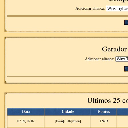
Adicionar alianca:
Gerador
Adicionar alianca:
Ultimos 25 c
Data
Cidade
Pontos
07.09, 07:02
[town]1316[/town]
12403