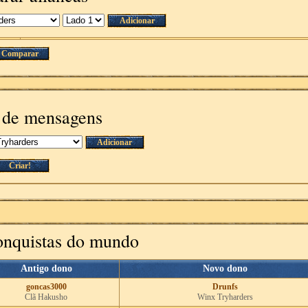
Adicionar
Comparar
 de mensagens
Adicionar
Criar!
onquistas do mundo
Antigo dono
Novo dono
goncas3000
Drunfs
Clã Hakusho
Winx Tryharders