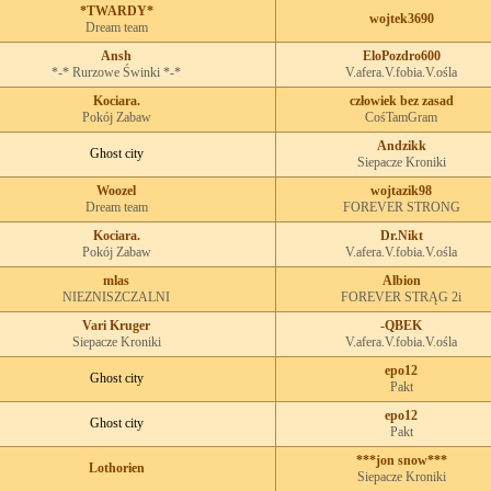
*TWARDY*
wojtek3690
Dream team
Ansh
EloPozdro600
*-* Rurzowe Świnki *-*
V.afera.V.fobia.V.ośla
Kociara.
człowiek bez zasad
Pokój Zabaw
CośTamGram
Andzikk
Ghost city
Siepacze Kroniki
Woozel
wojtazik98
Dream team
FOREVER STRONG
Kociara.
Dr.Nikt
Pokój Zabaw
V.afera.V.fobia.V.ośla
mlas
Albion
NIEZNISZCZALNI
FOREVER STRĄG 2i
Vari Kruger
-QBEK
Siepacze Kroniki
V.afera.V.fobia.V.ośla
epo12
Ghost city
Pakt
epo12
Ghost city
Pakt
***jon snow***
Lothorien
Siepacze Kroniki