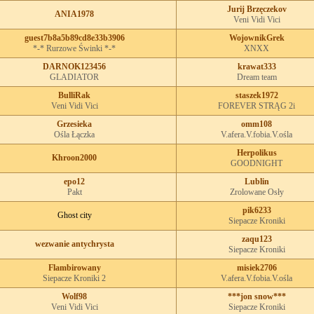
Jurij Brzęczekov
ANIA1978
Veni Vidi Vici
guest7b8a5b89cd8e33b3906
WojownikGrek
*-* Rurzowe Świnki *-*
XNXX
DARNOK123456
krawat333
GLADIATOR
Dream team
BulliRak
staszek1972
Veni Vidi Vici
FOREVER STRĄG 2i
Grzesieka
omm108
Ośla Łączka
V.afera.V.fobia.V.ośla
Herpolikus
Khroon2000
GOODNIGHT
epo12
Lublin
Pakt
Zrolowane Osły
pik6233
Ghost city
Siepacze Kroniki
zaqu123
wezwanie antychrysta
Siepacze Kroniki
Flambirowany
misiek2706
Siepacze Kroniki 2
V.afera.V.fobia.V.ośla
Wolf98
***jon snow***
Veni Vidi Vici
Siepacze Kroniki