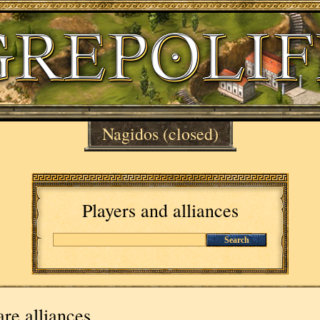
Nagidos
(closed)
Players and alliances
Search
re alliances