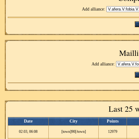
Add alliance:
Mailli
Add alliance:
Last 25 
Date
City
Points
02.03, 06:08
[town]90[/town]
12979