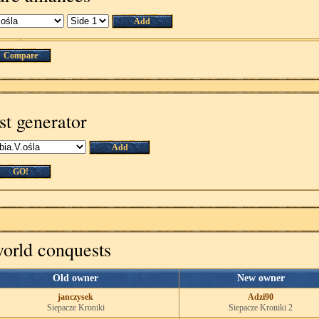
Add
Compare
st generator
Add
GO!
world conquests
Old owner
New owner
janczysek
Adzi90
Siepacze Kroniki
Siepacze Kroniki 2