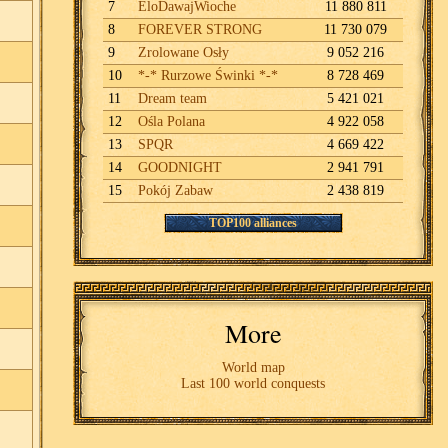
7
EloDawajWioche
11 880 811
8
FOREVER STRONG
11 730 079
9
Zrolowane Osły
9 052 216
10
*-* Rurzowe Świnki *-*
8 728 469
11
Dream team
5 421 021
12
Ośla Polana
4 922 058
13
SPQR
4 669 422
14
GOODNIGHT
2 941 791
15
Pokój Zabaw
2 438 819
TOP100 alliances
More
World map
Last 100 world conquests