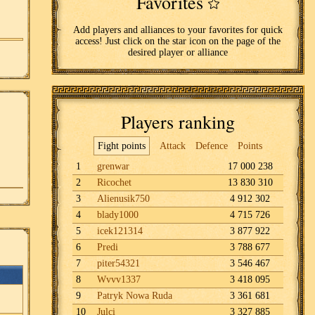
Favorites
Add players and alliances to your favorites for quick
access! Just click on the star icon on the page of the
desired player or alliance
Players ranking
Fight points
Attack
Defence
Points
1
grenwar
17 000 238
2
Ricochet
13 830 310
3
Alienusik750
4 912 302
4
blady1000
4 715 726
5
icek121314
3 877 922
6
Predi
3 788 677
7
piter54321
3 546 467
8
Wvvv1337
3 418 095
9
Patryk Nowa Ruda
3 361 681
10
Julci
3 327 885