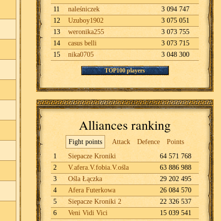
11
naleśniczek
3 094 747
12
Uzuboy1902
3 075 051
13
weronika255
3 073 755
14
casus belli
3 073 715
15
nika0705
3 048 300
TOP100 players
Alliances ranking
Fight points
Attack
Defence
Points
1
Siepacze Kroniki
64 571 768
2
V.afera.V.fobia.V.ośla
63 886 988
3
Ośla Łączka
29 202 495
4
Afera Futerkowa
26 084 570
5
Siepacze Kroniki 2
22 326 537
6
Veni Vidi Vici
15 039 541