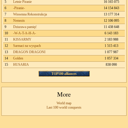
5
Letnie Piranie
16 165 075
6
-Piranie-
14 154 843
7
Wiosenna Rekonstrukcja
13 177 314
8
Nemezis
12 106 095
9
Dziurawa pamięć
11 438 648
10
-W-A-T-A-H-A-
6 143 183
11
KISSARMY
2 183 988
12
Sarmaci na wyspach
1 515 413
13
DRAGON DRAGONI
1 077 987
14
Golden
1 057 334
15
HUSARIA
838 090
TOP100 alliances
More
World map
Last 100 world conquests