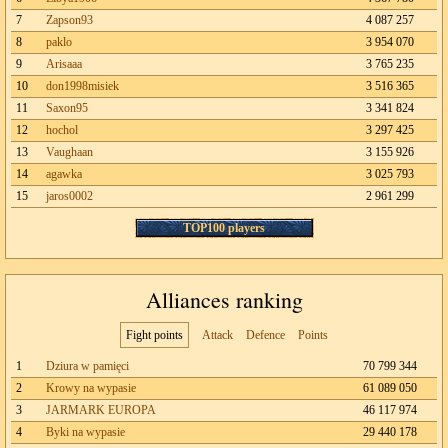
7
Zapson93
4 087 257
8
paklo
3 954 070
9
Arisaaa
3 765 235
10
don1998misiek
3 516 365
11
Saxon95
3 341 824
12
hochol
3 297 425
13
Vaughaan
3 155 926
14
agawka
3 025 793
15
jaros0002
2 961 299
TOP100 players
Alliances ranking
Fight points
Attack
Defence
Points
1
Dziura w pamięci
70 799 344
2
Krowy na wypasie
61 089 050
3
JARMARK EUROPA
46 117 974
4
Byki na wypasie
29 440 178