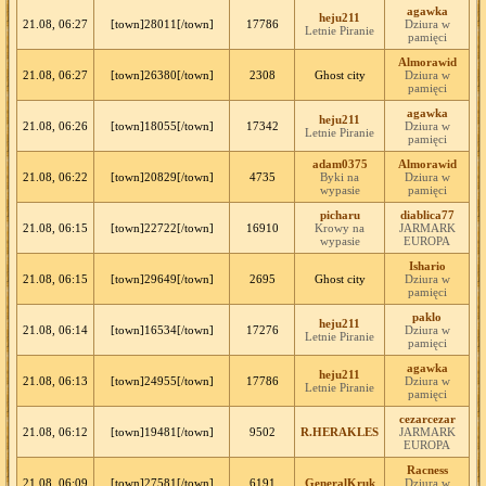
agawka
heju211
21.08, 06:27
[town]28011[/town]
17786
Dziura w
Letnie Piranie
pamięci
Almorawid
21.08, 06:27
[town]26380[/town]
2308
Ghost city
Dziura w
pamięci
agawka
heju211
21.08, 06:26
[town]18055[/town]
17342
Dziura w
Letnie Piranie
pamięci
adam0375
Almorawid
21.08, 06:22
[town]20829[/town]
4735
Byki na
Dziura w
wypasie
pamięci
picharu
diablica77
21.08, 06:15
[town]22722[/town]
16910
Krowy na
JARMARK
wypasie
EUROPA
Ishario
21.08, 06:15
[town]29649[/town]
2695
Ghost city
Dziura w
pamięci
paklo
heju211
21.08, 06:14
[town]16534[/town]
17276
Dziura w
Letnie Piranie
pamięci
agawka
heju211
21.08, 06:13
[town]24955[/town]
17786
Dziura w
Letnie Piranie
pamięci
cezarcezar
21.08, 06:12
[town]19481[/town]
9502
R.HERAKLES
JARMARK
EUROPA
Racness
21.08, 06:09
[town]27581[/town]
6191
GeneralKruk
Dziura w