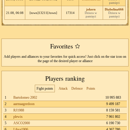
pamięci
jokern
Diabolina666
21.08, 06:08
[town]13211[/town]
17314
Dziura w
Dziura w
pamięci
pamięci
Favorites
Add players and alliances to your favorites for quick access! Just click on the star icon on
the page of the desired player or alliance
Players ranking
Fight points
Attack
Defence
Points
1
Bartolomeo 2002
10 995 883
2
aarmaageedoon
9 499 187
3
RJ1988
8 159 581
4
plewix
7 961 802
5
ASCO2000
6 190 730
6
Libya1906
4 367 780