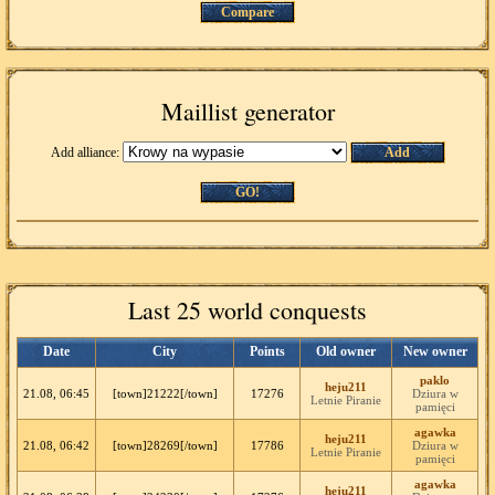
Compare
Maillist generator
Add alliance:
Add
GO!
Last 25 world conquests
Date
City
Points
Old owner
New owner
paklo
heju211
21.08, 06:45
[town]21222[/town]
17276
Dziura w
Letnie Piranie
pamięci
agawka
heju211
21.08, 06:42
[town]28269[/town]
17786
Dziura w
Letnie Piranie
pamięci
agawka
heju211