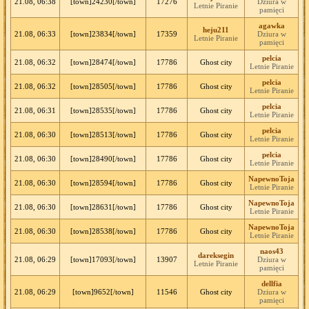
21.08, 06:38
[town]24230[/town]
17276
Dziura w
Letnie Piranie
pamięci
agawka
heju211
21.08, 06:33
[town]23834[/town]
17359
Dziura w
Letnie Piranie
pamięci
pelcia
21.08, 06:32
[town]28474[/town]
17786
Ghost city
Letnie Piranie
pelcia
21.08, 06:32
[town]28505[/town]
17786
Ghost city
Letnie Piranie
pelcia
21.08, 06:31
[town]28535[/town]
17786
Ghost city
Letnie Piranie
pelcia
21.08, 06:30
[town]28513[/town]
17786
Ghost city
Letnie Piranie
pelcia
21.08, 06:30
[town]28490[/town]
17786
Ghost city
Letnie Piranie
NapewnoToja
21.08, 06:30
[town]28594[/town]
17786
Ghost city
Letnie Piranie
NapewnoToja
21.08, 06:30
[town]28631[/town]
17786
Ghost city
Letnie Piranie
NapewnoToja
21.08, 06:30
[town]28538[/town]
17786
Ghost city
Letnie Piranie
naos43
dareksegin
21.08, 06:29
[town]17093[/town]
13907
Dziura w
Letnie Piranie
pamięci
dellfia
21.08, 06:29
[town]9652[/town]
11546
Ghost city
Dziura w
pamięci