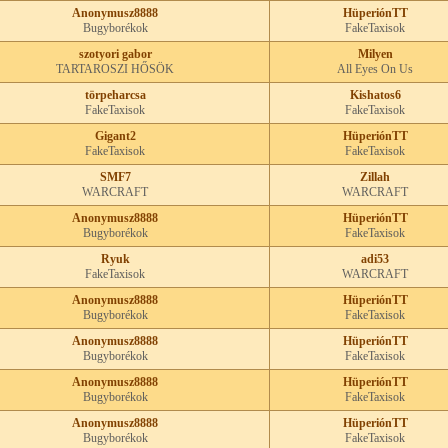
Anonymusz8888
HüperiónTT
Bugyborékok
FakeTaxisok
szotyori gabor
Milyen
TARTAROSZI HŐSÖK
All Eyes On Us
törpeharcsa
Kishatos6
FakeTaxisok
FakeTaxisok
Gigant2
HüperiónTT
FakeTaxisok
FakeTaxisok
SMF7
Zillah
WARCRAFT
WARCRAFT
Anonymusz8888
HüperiónTT
Bugyborékok
FakeTaxisok
Ryuk
adi53
FakeTaxisok
WARCRAFT
Anonymusz8888
HüperiónTT
Bugyborékok
FakeTaxisok
Anonymusz8888
HüperiónTT
Bugyborékok
FakeTaxisok
Anonymusz8888
HüperiónTT
Bugyborékok
FakeTaxisok
Anonymusz8888
HüperiónTT
Bugyborékok
FakeTaxisok