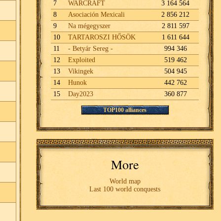
7
WARCRAFT
3 164 564
8
Asociación Mexicali
2 856 212
9
Na mégegyszer
2 811 597
10
TARTAROSZI HŐSÖK
1 611 644
11
- Betyár Sereg -
994 346
12
Exploited
519 462
13
Vikingek
504 945
14
Hunok
442 762
15
Day2023
360 877
TOP100 alliances
More
World map
Last 100 world conquests