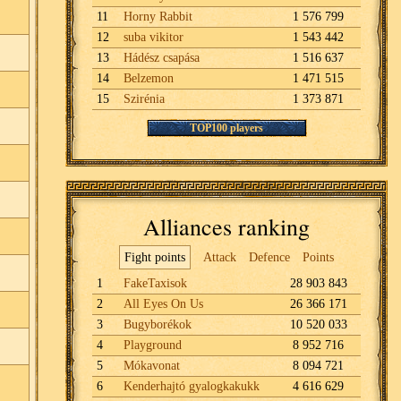
11
Horny Rabbit
1 576 799
12
suba vikitor
1 543 442
13
Hádész csapása
1 516 637
14
Belzemon
1 471 515
15
Szirénia
1 373 871
TOP100 players
Alliances ranking
Fight points
Attack
Defence
Points
1
FakeTaxisok
28 903 843
2
All Eyes On Us
26 366 171
3
Bugyborékok
10 520 033
4
Playground
8 952 716
5
Mókavonat
8 094 721
6
Kenderhajtó gyalogkakukk
4 616 629