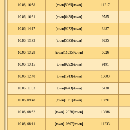
10.06, 16:58
[town]5065[/town]
11217
10.06, 16:31
[town]6438[/town]
9785
10.06, 14:17
[town]9272[/town]
3487
10.06, 13:32
[town]5535[/town]
9235
10.06, 13:29
[town]11635[/town]
5026
10.06, 13:15
[town]9292[/town]
9191
10.06, 12:48
[town]1913[/town]
16003
10.06, 11:03
[town]8943[/town]
5430
10.06, 09:48
[town]1031[/town]
13691
10.06, 08:52
[town]12978[/town]
10886
10.06, 08:11
[town]10697[/town]
11233