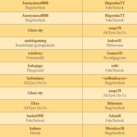
Anonymusz8888
HüperiónTT
Bugyborékok
FakeTaxisok
Anonymusz8888
HüperiónTT
Bugyborékok
FakeTaxisok
szupe78
Ghost city
All Eyes On Us
andrisgaming
kukori11
Kenderhajtó gyalogkakukk
Mókavonat
windeexy
Games111
Fotonmedál
Na mégegyszer
babajaga
zsibi
Playground
FakeTaxisok
Indominus
=szellemharcos=
All Eyes On Us
Bugyborékok
szupe78
Ghost city
All Eyes On Us
Ekra
Belzemon
All Eyes On Us
Bugyborékok
budai1998
AdamR
FakeTaxisok
FakeTaxisok
kalmas
Meredysz38
Hunok
Bugyborékok