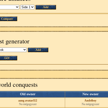
Add
Compare
st generator
Add
GO!
world conquests
Old owner
New owner
aang avatar112
Andriboy
Na mégegyszer
Na mégegyszer