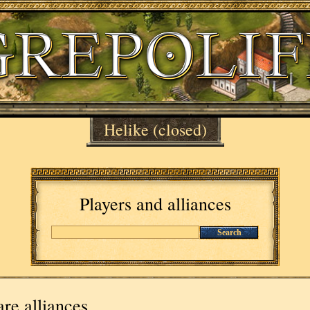
Helike
(closed)
Players and alliances
Search
re alliances