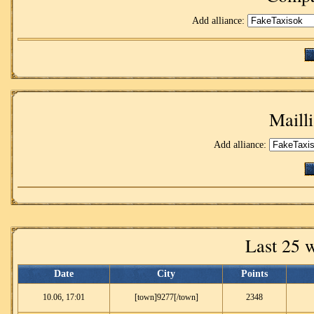
Add alliance:
Mailli
Add alliance:
Last 25 
Date
City
Points
10.06, 17:01
[town]9277[/town]
2348