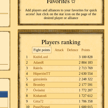
Favorites
Add players and alliances to your favorites for quick
access! Just click on the star icon on the page of the
desired player or alliance
Players ranking
Fight points
Attack
Defence
Points
1
KnifeLord
3 100 828
2
AdamR
2 804 183
3
Ráérős
2 713 769
4
HüperiónTT
2 630 554
5
gázszámla
2 248 322
6
Bromley
2 177 591
7
Óvónéni
1 772 207
8
Kishatos6
1 727 612
9
Gitta72
1 706 358
10
PusziNyuszi
1 600 015