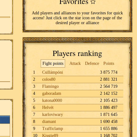
Favorites
Add players and alliances to your favorites for quick
access! Just click on the star icon on the page of the
desired player or alliance
Players ranking
Fight points
Attack
Defence
Points
1
Csillámpóni
3 875 774
2
colos80
2 881 321
3
Flamingo
2 564 719
4
gaboradam
2 142 152
5
katona0000
2 105 423
6
Helvét
1 886 497
7
karloviwary
1 871 645
8
diamant
1 690 458
9
Trafficlamp
1 655 886
10
Kisstie89
1 168 702