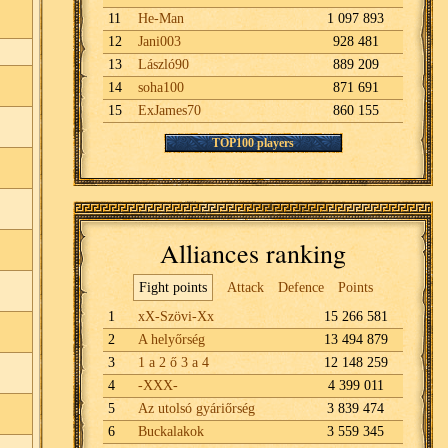
11
He-Man
1 097 893
12
Jani003
928 481
13
László90
889 209
14
soha100
871 691
15
ExJames70
860 155
TOP100 players
Alliances ranking
Fight points
Attack
Defence
Points
1
xX-Szövi-Xx
15 266 581
2
A helyőrség
13 494 879
3
1 a 2 ő 3 a 4
12 148 259
4
-XXX-
4 399 011
5
Az utolsó gyáriőrség
3 839 474
6
Buckalakok
3 559 345