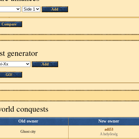
Add
Compare
st generator
Add
GO!
world conquests
Old owner
New owner
adi53
Ghost city
A helyőrség