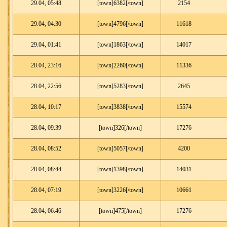
29.04, 05:48
[town]6382[/town]
2154
29.04, 04:30
[town]4796[/town]
11618
29.04, 01:41
[town]1863[/town]
14017
28.04, 23:16
[town]2260[/town]
11336
28.04, 22:56
[town]5283[/town]
2645
28.04, 10:17
[town]3838[/town]
15574
28.04, 09:39
[town]326[/town]
17276
28.04, 08:52
[town]5057[/town]
4200
28.04, 08:44
[town]1398[/town]
14031
28.04, 07:19
[town]3226[/town]
10661
28.04, 06:46
[town]475[/town]
17276