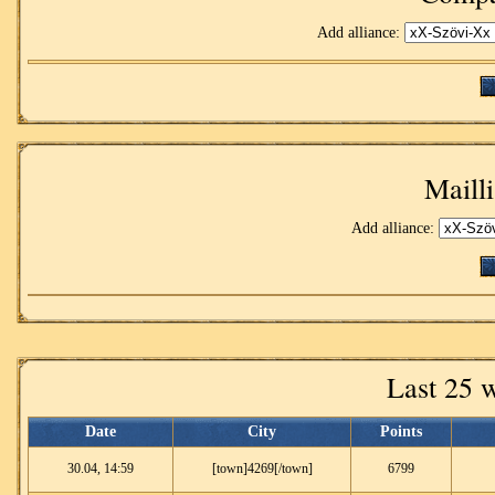
Add alliance:
Mailli
Add alliance:
Last 25 
Date
City
Points
30.04, 14:59
[town]4269[/town]
6799