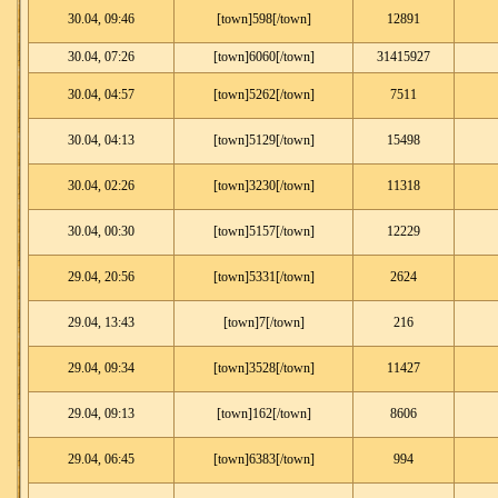
30.04, 09:46
[town]598[/town]
12891
30.04, 07:26
[town]6060[/town]
31415927
30.04, 04:57
[town]5262[/town]
7511
30.04, 04:13
[town]5129[/town]
15498
30.04, 02:26
[town]3230[/town]
11318
30.04, 00:30
[town]5157[/town]
12229
29.04, 20:56
[town]5331[/town]
2624
29.04, 13:43
[town]7[/town]
216
29.04, 09:34
[town]3528[/town]
11427
29.04, 09:13
[town]162[/town]
8606
29.04, 06:45
[town]6383[/town]
994