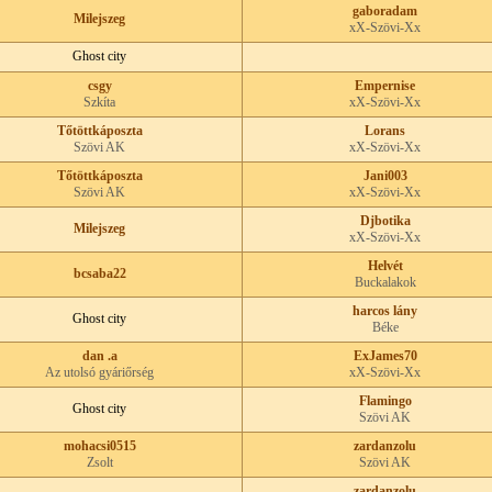
gaboradam
Milejszeg
xX-Szövi-Xx
Ghost city
csgy
Empernise
Szkíta
xX-Szövi-Xx
Tőtöttkáposzta
Lorans
Szövi AK
xX-Szövi-Xx
Tőtöttkáposzta
Jani003
Szövi AK
xX-Szövi-Xx
Djbotika
Milejszeg
xX-Szövi-Xx
Helvét
bcsaba22
Buckalakok
harcos lány
Ghost city
Béke
dan .a
ExJames70
Az utolsó gyáriőrség
xX-Szövi-Xx
Flamingo
Ghost city
Szövi AK
mohacsi0515
zardanzolu
Zsolt
Szövi AK
zardanzolu