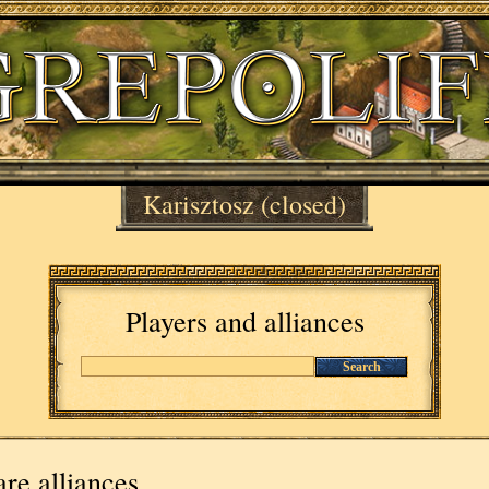
Karisztosz
(closed)
Players and alliances
Search
re alliances