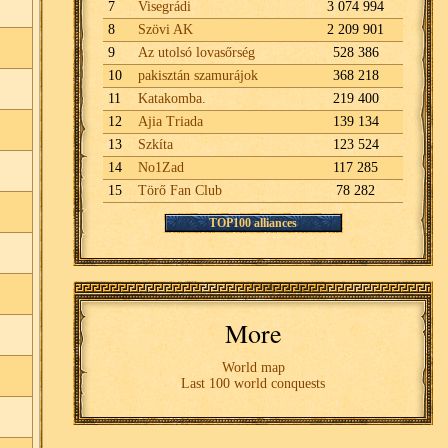
7
Visegrádi
3 074 994
8
Szövi AK
2 209 901
9
Az utolsó lovasőrség
528 386
10
pakisztán szamurájok
368 218
11
Katakomba.
219 400
12
Ajia Triada
139 134
13
Szkíta
123 524
14
No1Zad
117 285
15
Törő Fan Club
78 282
TOP100 alliances
More
World map
Last 100 world conquests