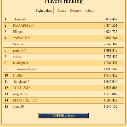
Players ranking
Fight points
Attack
Defence
Points
1
Thanos99
8 079 452
2
RED ARMY77
7 474 551
3
Ellippo
4 024 735
4
*ΔΡΑΚΟΣ*
3 057 241
5
Sirumal
2 542 392
6
pankri777
1 861 343
7
schris
1 757 437
8
nikthegreen
1 741 397
9
Tokugawa Ieyasu
1 698 592
10
Hullifer
1 646 422
11
-longhand 7-
1 645 049
12
TORI 35MK
1 636 886
13
magicturtle
1 573 882
14
ΜΑΧΗΤΗΣ -ΕΛ-
1 560 412
15
sjonh30
1 545 152
TOP100 players