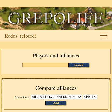
Rodos
(closed)
Players and alliances
Search
Compare alliances
Add alliance:
Add