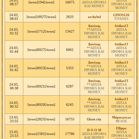
24.03,
ΔΙΠΛΑ
[town]194[/town]
16075
ΔΙΠΛΑ ΠΡΟΦΙΛ
08:57
ΠΡΟΦΙΛ ΚΑΙ
ΚΑΙ MONEY
MONEY
24.03,
LINOS126
[town]10927[/town]
2633
archybel
08:01
TITANES
Διινέκης
feidias13
24.03,
**ΔΙΠΛΑ
ΔΙΠΛΑ
[town]1712[/town]
13427
02:32
ΠΡΟΦΙΛ ΚΑΙ
ΠΡΟΦΙΛ ΚΑΙ
MONEY
MONEY
Διινέκης
feidias13
24.03,
**ΔΙΠΛΑ
ΔΙΠΛΑ
[town]6927[/town]
6062
01:44
ΠΡΟΦΙΛ ΚΑΙ
ΠΡΟΦΙΛ ΚΑΙ
MONEY
MONEY
Διινέκης
feidias13
24.03,
**ΔΙΠΛΑ
ΔΙΠΛΑ
[town]6923[/town]
5353
01:42
ΠΡΟΦΙΛ ΚΑΙ
ΠΡΟΦΙΛ ΚΑΙ
MONEY
MONEY
Διινέκης
feidias13
24.03,
**ΔΙΠΛΑ
ΔΙΠΛΑ
[town]6921[/town]
6287
00:38
ΠΡΟΦΙΛ ΚΑΙ
ΠΡΟΦΙΛ ΚΑΙ
MONEY
MONEY
Διινέκης
feidias13
24.03,
**ΔΙΠΛΑ
ΔΙΠΛΑ
[town]6920[/town]
6245
00:32
ΠΡΟΦΙΛ ΚΑΙ
ΠΡΟΦΙΛ ΚΑΙ
MONEY
MONEY
23.03,
Μάριοςtexas
[town]2825[/town]
16755
Ghost city
23:55
ΒΕΛΟΣ
Ellippo
D O O M
23.03,
ΔΙΠΛΑ
[town]1581[/town]
17786
ΔΙΠΛΑ ΠΡΟΦΙΛ
23:53
ΠΡΟΦΙΛ ΚΑΙ
ΚΑΙ MONEY