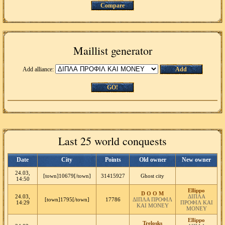
Compare
Maillist generator
Add alliance:
Add
GO!
Last 25 world conquests
Date
City
Points
Old owner
New owner
24.03,
[town]10679[/town]
31415927
Ghost city
14:50
Ellippo
D O O M
24.03,
ΔΙΠΛΑ
[town]1795[/town]
17786
ΔΙΠΛΑ ΠΡΟΦΙΛ
14:29
ΠΡΟΦΙΛ ΚΑΙ
ΚΑΙ MONEY
MONEY
Ellippo
Trelosks