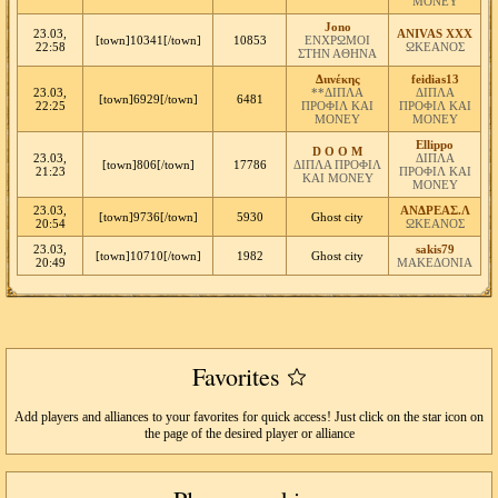
MONEY
Jono
23.03,
ANIVAS XXX
[town]10341[/town]
10853
ΕΝΧΡΩΜΟΙ
22:58
ΩΚΕΑΝΟΣ
ΣΤΗΝ ΑΘΗΝΑ
Διινέκης
feidias13
23.03,
**ΔΙΠΛΑ
ΔΙΠΛΑ
[town]6929[/town]
6481
22:25
ΠΡΟΦΙΛ ΚΑΙ
ΠΡΟΦΙΛ ΚΑΙ
MONEY
MONEY
Ellippo
D O O M
23.03,
ΔΙΠΛΑ
[town]806[/town]
17786
ΔΙΠΛΑ ΠΡΟΦΙΛ
21:23
ΠΡΟΦΙΛ ΚΑΙ
ΚΑΙ MONEY
MONEY
23.03,
ΑΝΔΡΕΑΣ.Λ
[town]9736[/town]
5930
Ghost city
20:54
ΩΚΕΑΝΟΣ
23.03,
sakis79
[town]10710[/town]
1982
Ghost city
20:49
ΜΑΚΕΔΟΝΙΑ
Favorites
Add players and alliances to your favorites for quick access! Just click on the star icon on
the page of the desired player or alliance