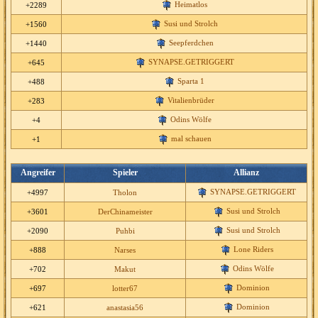
Heimatlos
+2289
Susi und Strolch
+1560
Seepferdchen
+1440
SYNAPSE.GETRIGGERT
+645
Sparta 1
+488
Vitalienbrüder
+283
Odins Wölfe
+4
mal schauen
+1
Angreifer
Spieler
Allianz
SYNAPSE.GETRIGGERT
+4997
Tholon
Susi und Strolch
+3601
DerChinameister
Susi und Strolch
+2090
Puhbi
Lone Riders
+888
Narses
Odins Wölfe
+702
Makut
Dominion
+697
lotter67
Dominion
+621
anastasia56