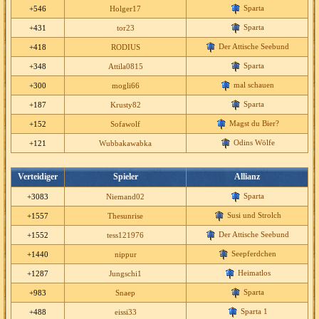
Sparta
+546
Holger17
Sparta
+431
tor23
Der Attische Seebund
+418
RODIUS
Sparta
+348
Attila0815
mal schauen
+300
mogli66
Sparta
+187
Krusty82
Magst du Bier?
+152
Sofawolf
Odins Wölfe
+121
Wubbakawabka
Verteidiger
Spieler
Allianz
Sparta
+3083
Niemand02
Susi und Strolch
+1557
Thesunrise
Der Attische Seebund
+1552
tess121976
Seepferdchen
+1440
nippur
Heimatlos
+1287
Jungschi1
Sparta
+983
Snaep
Sparta 1
+488
eissi33