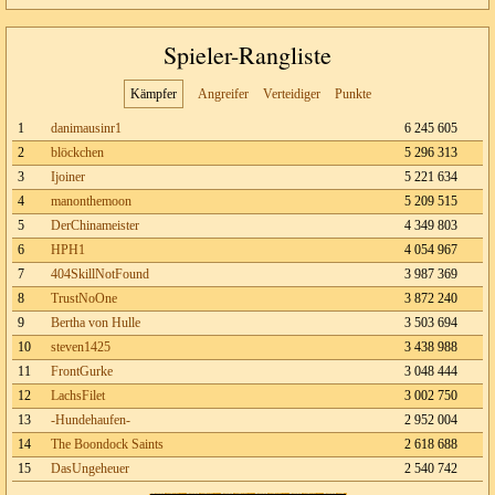
Spieler-Rangliste
Kämpfer
Angreifer
Verteidiger
Punkte
1
danimausinr1
6 245 605
2
blöckchen
5 296 313
3
Ijoiner
5 221 634
4
manonthemoon
5 209 515
5
DerChinameister
4 349 803
6
HPH1
4 054 967
7
404SkillNotFound
3 987 369
8
TrustNoOne
3 872 240
9
Bertha von Hulle
3 503 694
10
steven1425
3 438 988
11
FrontGurke
3 048 444
12
LachsFilet
3 002 750
13
-Hundehaufen-
2 952 004
14
The Boondock Saints
2 618 688
15
DasUngeheuer
2 540 742