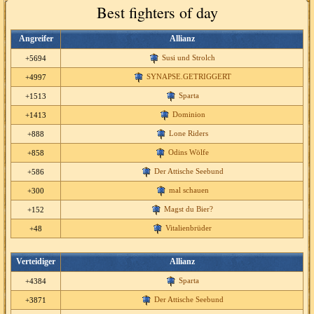
Best fighters of day
Angreifer
Allianz
Susi und Strolch
+5694
SYNAPSE.GETRIGGERT
+4997
Sparta
+1513
Dominion
+1413
Lone Riders
+888
Odins Wölfe
+858
Der Attische Seebund
+586
mal schauen
+300
Magst du Bier?
+152
Vitalienbrüder
+48
Verteidiger
Allianz
Sparta
+4384
Der Attische Seebund
+3871