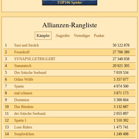
TOP100 Spieler
Allianzen-Rangliste
Kämpfer
Angreifer
Verteidiger
Punkte
1
Susi und Strolch
50 122 878
2
Festedruff
27 706 389
3
SYNAPSE.GETRIGGERT
27 340 058
4
Stammtisch
20 921 305
5
Der Attische Seebund
7 019 534
6
Odins Wölfe
5 357 077
7
Sparta
4 974 500
8
mal schauen
3 871 173
9
Dominion
3 300 664
10
Das Bündnis
3 132 687
11
der Attische Seebund.
2 055 897
12
Sparta 1
1 510 392
13
Lone Riders
1 475 741
14
Seepferdchen
1 249 498