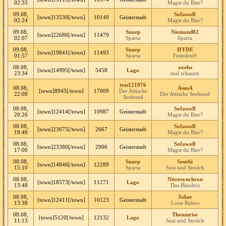
02:33
Magst du Bier?
09.08,
Sofawolf
[town]13530[/town]
10149
Geisterstadt
02:24
Magst du Bier?
09.08,
Snaep
Niemand02
[town]22686[/town]
11479
02:07
Sparta
Sparta
09.08,
Snaep
HYDE
[town]19841[/town]
11493
01:57
Sparta
Festedruff
08.08,
axelss
[town]14995[/town]
5458
Lago
23:34
mal schauen
tess121976
08.08,
AsusA
[town]8945[/town]
17009
Der Attische
22:08
Der Attische Seebund
Seebund
08.08,
Sofawolf
[town]12414[/town]
10987
Geisterstadt
20:26
Magst du Bier?
08.08,
Sofawolf
[town]23675[/town]
2667
Geisterstadt
19:49
Magst du Bier?
08.08,
Sofawolf
[town]23380[/town]
2906
Geisterstadt
17:00
Magst du Bier?
08.08,
Snaep
Southi
[town]14846[/town]
12289
15:10
Sparta
Susi und Strolch
08.08,
Nitrosynchron
[town]18573[/town]
11271
Lago
13:48
Das Bündnis
08.08,
Joker
[town]12411[/town]
10123
Geisterstadt
13:38
Lone Riders
08.08,
Thesunrise
[town]5120[/town]
12132
Lago
11:13
Susi und Strolch