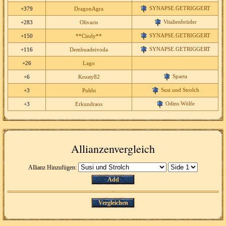
SYNAPSE.GETRIGGERT
+379
DragonAgra
Vitalienbrüder
+283
Olivaris
SYNAPSE.GETRIGGERT
+150
**Cindy**
SYNAPSE.GETRIGGERT
+116
Dembuadeivoda
+26
Lago
Sparta
+6
Krusty82
Susi und Strolch
+3
Puhbi
Odins Wölfe
+3
Erkundraos
Allianzenvergleich
Allianz Hinzufügen:
Add
Vergleichen