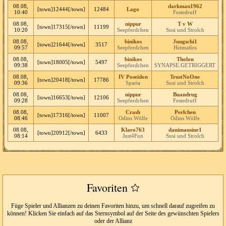
08.08,
darkman1962
[town]12444[/town]
12484
Lago
10:40
Festedruff
08.08,
nippur
T v W
[town]17315[/town]
11199
10:20
Seepferdchen
Susi und Strolch
08.08,
binikos
Jungschi1
[town]21644[/town]
3517
09:57
Seepferdchen
Heimatlos
08.08,
binikos
Tholon
[town]18005[/town]
5497
09:38
Seepferdchen
SYNAPSE.GETRIGGERT
08.08,
IV Poseidon
TrustNoOne
[town]20418[/town]
17786
09:36
Sparta
Susi und Strolch
08.08,
nippur
Buandrug
[town]16653[/town]
12106
09:28
Seepferdchen
Festedruff
08.08,
Crash
Perlchen
[town]17316[/town]
11007
08:46
Odins Wölfe
Odins Wölfe
08.08,
Klaro763
danimausinr1
[town]20912[/town]
6433
08:14
Just4Fun
Susi und Strolch
Favoriten
Füge Spieler und Allianzen zu deinen Favoriten hinzu, um schnell darauf zugreifen zu
können! Klicken Sie einfach auf das Sternsymbol auf der Seite des gewünschten Spielers
oder der Allianz