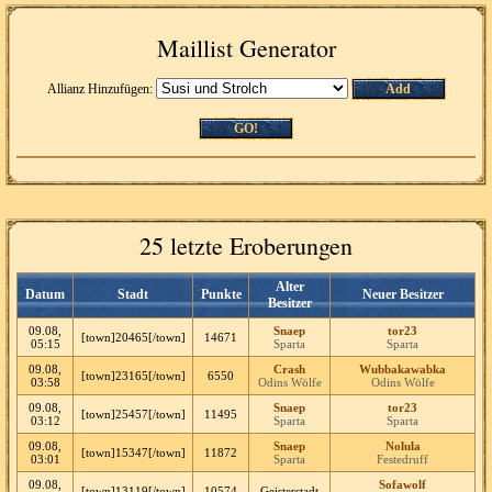
Maillist Generator
Allianz Hinzufügen:
Add
GO!
25 letzte Eroberungen
Alter
Datum
Stadt
Punkte
Neuer Besitzer
Besitzer
09.08,
Snaep
tor23
[town]20465[/town]
14671
05:15
Sparta
Sparta
09.08,
Crash
Wubbakawabka
[town]23165[/town]
6550
03:58
Odins Wölfe
Odins Wölfe
09.08,
Snaep
tor23
[town]25457[/town]
11495
03:12
Sparta
Sparta
09.08,
Snaep
Nolula
[town]15347[/town]
11872
03:01
Sparta
Festedruff
09.08,
Sofawolf
[town]13119[/town]
10574
Geisterstadt