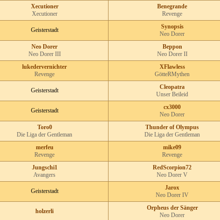
Xecutioner
Benegrande
Xecutioner
Revenge
Synopsis
Geisterstadt
Neo Dorer
Neo Dorer
Beppon
Neo Dorer III
Neo Dorer II
lukedervernichter
XFlawless
Revenge
GötteRMythen
Cleopatra
Geisterstadt
Unser Beileid
cx3000
Geisterstadt
Neo Dorer
Toro0
Thunder of Olympus
Die Liga der Gentleman
Die Liga der Gentleman
merfeu
mike09
Revenge
Revenge
Jungschi1
RedScorpion72
Avangers
Neo Dorer V
Jarox
Geisterstadt
Neo Dorer IV
Orpheus der Sänger
holzerli
Neo Dorer