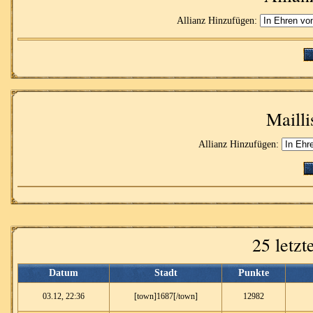
Allianz Hinzufügen:
Mailli
Allianz Hinzufügen:
25 letz
Datum
Stadt
Punkte
03.12, 22:36
[town]1687[/town]
12982