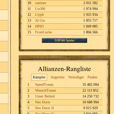
10
osteiner
2 011 582
11
Liz306
1 974 994
12
Llyph
1 925 934
13
Al Gio
1 855 717
14
HPH1
1 849 085
15
FrontGurke
1 804 566
TOP100 Spieler
Allianzen-Rangliste
Kämpfer
Angreifer
Verteidiger
Punkte
1
SpeedTraum
35 482 094
2
WunschTraum
22 113 852
3
Unser Beileid
14 250 732
4
Neo Dorer
10 688 994
5
Neo Dorer II
9 015 929
6
Neo Dorer V
4 841 066