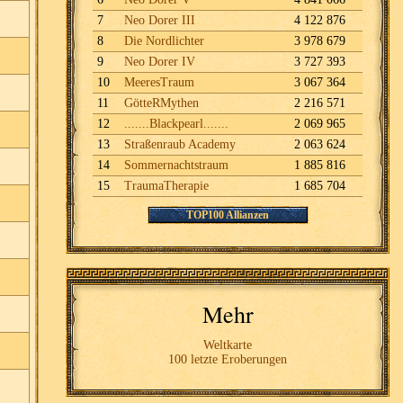
7
Neo Dorer III
4 122 876
8
Die Nordlichter
3 978 679
9
Neo Dorer IV
3 727 393
10
MeeresTraum
3 067 364
11
GötteRMythen
2 216 571
12
.......Blackpearl.......
2 069 965
13
Straßenraub Academy
2 063 624
14
Sommernachtstraum
1 885 816
15
TraumaTherapie
1 685 704
TOP100 Allianzen
Mehr
Weltkarte
100 letzte Eroberungen