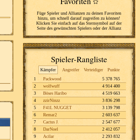
Favoriten
Füge Spieler und Allianzen zu deinen Favoriten
hinzu, um schnell darauf zugreifen zu können!
Klicken Sie einfach auf das Sternsymbol auf der
Seite des gewünschten Spielers oder der Allianz
Spieler-Rangliste
Kämpfer
Angreifer
Verteidiger
Punkte
1
Packwood
5 378 765
2
wolfwuff
4 914 400
3
Böses Haribo
4 519 663
4
zzirNinzz
3 836 298
5
F41L NUGGET
3 139 798
6
Remar2
2 603 637
7
Cactus J.
2 547 677
8
DarNoel
2 412 057
9
Acilar
2 293 832