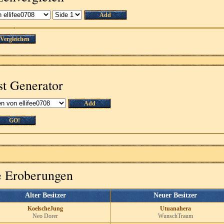
Add
Vergleichen
st Generator
Add
GO!
te Eroberungen
Alter Besitzer
Neuer Besitzer
KoelscheJung
Utuanahera
Neo Dorer
WunschTraum