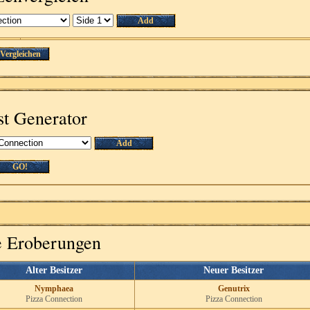
Add
Vergleichen
st Generator
Add
GO!
te Eroberungen
Alter Besitzer
Neuer Besitzer
Nymphaea
Genutrix
Pizza Connection
Pizza Connection