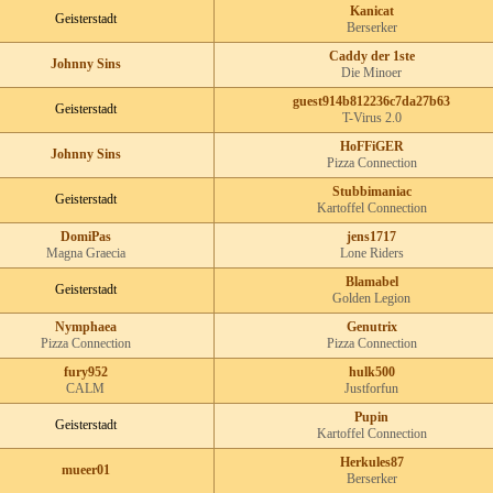
Kanicat
Geisterstadt
Berserker
Caddy der 1ste
Johnny Sins
Die Minoer
guest914b812236c7da27b63
Geisterstadt
T-Virus 2.0
HoFFiGER
Johnny Sins
Pizza Connection
Stubbimaniac
Geisterstadt
Kartoffel Connection
DomiPas
jens1717
Magna Graecia
Lone Riders
Blamabel
Geisterstadt
Golden Legion
Nymphaea
Genutrix
Pizza Connection
Pizza Connection
fury952
hulk500
CALM
Justforfun
Pupin
Geisterstadt
Kartoffel Connection
Herkules87
mueer01
Berserker