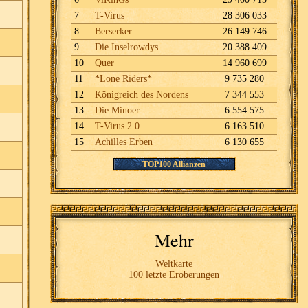
7
T-Virus
28 306 033
8
Berserker
26 149 746
9
Die Inselrowdys
20 388 409
10
Quer
14 960 699
11
*Lone Riders*
9 735 280
12
Königreich des Nordens
7 344 553
13
Die Minoer
6 554 575
14
T-Virus 2.0
6 163 510
15
Achilles Erben
6 130 655
TOP100 Allianzen
Mehr
Weltkarte
100 letzte Eroberungen