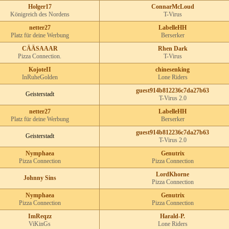
Holger17
ConnarMcLoud
Königreich des Nordens
T-Virus
netter27
LabelleHH
Platz für deine Werbung
Berserker
CÄÄSAAAR
Rhen Dark
Pizza Connection.
T-Virus
KojoteII
chinesenking
InRuheGolden
Lone Riders
guest914b812236c7da27b63
Geisterstadt
T-Virus 2.0
netter27
LabelleHH
Platz für deine Werbung
Berserker
guest914b812236c7da27b63
Geisterstadt
T-Virus 2.0
Nymphaea
Genutrix
Pizza Connection
Pizza Connection
LordKhorne
Johnny Sins
Pizza Connection
Nymphaea
Genutrix
Pizza Connection
Pizza Connection
ImReqzz
Harald-P.
ViKinGs
Lone Riders