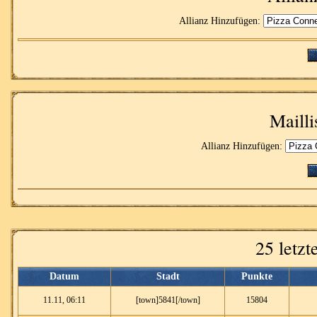
Allianz Hinzufügen:
Mailli
Allianz Hinzufügen:
25 letz
Datum
Stadt
Punkte
11.11, 06:11
[town]5841[/town]
15804