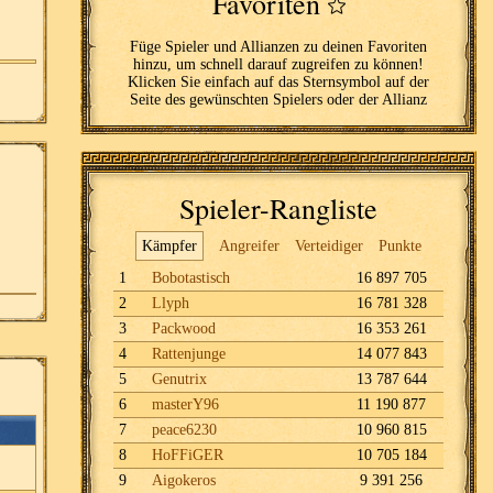
Favoriten
Füge Spieler und Allianzen zu deinen Favoriten
hinzu, um schnell darauf zugreifen zu können!
Klicken Sie einfach auf das Sternsymbol auf der
Seite des gewünschten Spielers oder der Allianz
Spieler-Rangliste
Kämpfer
Angreifer
Verteidiger
Punkte
1
Bobotastisch
16 897 705
2
Llyph
16 781 328
3
Packwood
16 353 261
4
Rattenjunge
14 077 843
5
Genutrix
13 787 644
6
masterY96
11 190 877
7
peace6230
10 960 815
8
HoFFiGER
10 705 184
9
Aigokeros
9 391 256