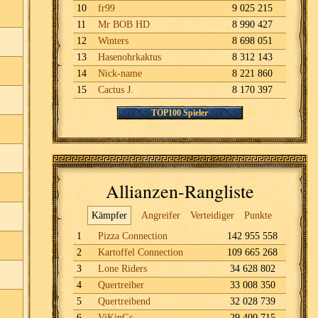
10
fr99
9 025 215
11
Mr BOB HD
8 990 427
12
Winters
8 698 051
13
Hasenohrkaktus
8 312 143
14
Nick-name
8 221 860
15
Cactus J.
8 170 397
TOP100 Spieler
Allianzen-Rangliste
Kämpfer
Angreifer
Verteidiger
Punkte
1
Pizza Connection
142 955 558
2
Kartoffel Connection
109 665 268
3
Lone Riders
34 628 802
4
Quertreiber
33 008 350
5
Quertreibend
32 028 739
6
ViKinGs
29 400 715