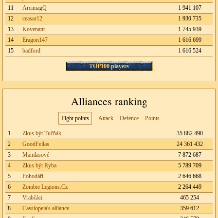
11
ArcimagQ
1 941 107
12
ceasar12
1 930 735
13
Kovenant
1 745 939
14
Eragon147
1 616 699
15
badford
1 616 524
TOP100 players
Alliances ranking
Fight points
Attack
Defence
Points
1
Zkus být Tučňák
35 882 490
2
GoodFellas
24 361 432
3
Mamlasové
7 872 687
4
Zkus být Ryba
5 789 709
5
Pohodáři
2 646 668
6
Zombie Legions.Cz
2 264 449
7
Vrabčáci
465 254
8
Cassiopeia's alliance
359 612