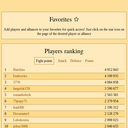
Favorites
Add players and alliances to your favorites for quick access! Just click on the star icon on
the page of the desired player or alliance
Players ranking
Fight points
Attack
Defence
Points
1
Hatchies
4 912 843
2
Endrewko
4 199 935
3
5776
4 084 858
4
langošár159
3 590 677
5
romanbobcik
2 563 581
6
75popy75
2 379 954
7
leadrl00
2 196 312
8
Devastator1
2 128 279
9
Lubokostra
2 098 025
10
jirkus5688
2 046 635