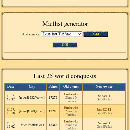
Maillist generator
Add alliance:
Add
GO!
Last 25 world conquests
Date
City
Points
Old owner
New owner
Endrewko
11.07,
Sadosi11
[town]1632[/town]
17276
Zkus být
19:32
GoodFellas
Tučňák
Endrewko
11.07,
kub12312
[town]1869[/town]
12208
Zkus být
19:18
GoodFellas
Tučňák
Endrewko
11.07,
Sadosi11
[town]809[/town]
15364
Zkus být
19:02
GoodFellas
Tučňák