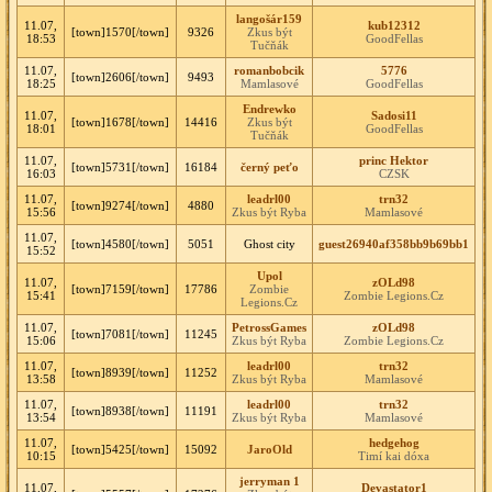
langošár159
11.07,
kub12312
[town]1570[/town]
9326
Zkus být
18:53
GoodFellas
Tučňák
11.07,
romanbobcik
5776
[town]2606[/town]
9493
18:25
Mamlasové
GoodFellas
Endrewko
11.07,
Sadosi11
[town]1678[/town]
14416
Zkus být
18:01
GoodFellas
Tučňák
11.07,
princ Hektor
[town]5731[/town]
16184
černý peťo
16:03
CZSK
11.07,
leadrl00
trn32
[town]9274[/town]
4880
15:56
Zkus být Ryba
Mamlasové
11.07,
[town]4580[/town]
5051
Ghost city
guest26940af358bb9b69bb1
15:52
Upol
11.07,
zOLd98
[town]7159[/town]
17786
Zombie
15:41
Zombie Legions.Cz
Legions.Cz
11.07,
PetrossGames
zOLd98
[town]7081[/town]
11245
15:06
Zkus být Ryba
Zombie Legions.Cz
11.07,
leadrl00
trn32
[town]8939[/town]
11252
13:58
Zkus být Ryba
Mamlasové
11.07,
leadrl00
trn32
[town]8938[/town]
11191
13:54
Zkus být Ryba
Mamlasové
11.07,
hedgehog
[town]5425[/town]
15092
JaroOld
10:15
Timí kai dóxa
jerryman 1
11.07,
Devastator1