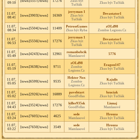
[town]5557[/town]
17276
Zkus být
09:10
Zkus být Tučňák
Tučňák
jerryman 1
11.07,
Devastator1
[town]3903[/town]
16369
Zkus být
08:41
Zkus být Tučňák
Tučňák
11.07,
PetrossGames
zOLd98
[town]5504[/town]
11409
08:34
Zkus být Ryba
Zombie Legions.Cz
jerryman 1
11.07,
Devastator1
[town]5556[/town]
17276
Zkus být
06:53
Zkus být Tučňák
Tučňák
11.07,
romanbobcik
[town]4243[/town]
12961
5776
05:49
Mamlasové
zOLd98
11.07,
Eragon147
[town]3638[/town]
9711
Zombie
05:19
Zkus být Tučňák
Legions.Cz
Hektor Nox
11.07,
Kajulis
[town]6599[/town]
9535
Zombie
05:05
Zkus být Tučňák
Legions.Cz
11.07,
pavelstart
bzuciak
[town]2926[/town]
16889
05:02
GoodFellas
Zkus být Tučňák
11.07,
killer935sk
Liunaj
[town]3524[/town]
17276
04:43
GoodFellas
Mamlasové
11.07,
sede
Hrouza
[town]7605[/town]
4625
03:24
Mamlasové
Zkus být Tučňák
11.07,
sede
Hrouza
[town]7650[/town]
3549
03:22
Mamlasové
Zkus být Tučňák