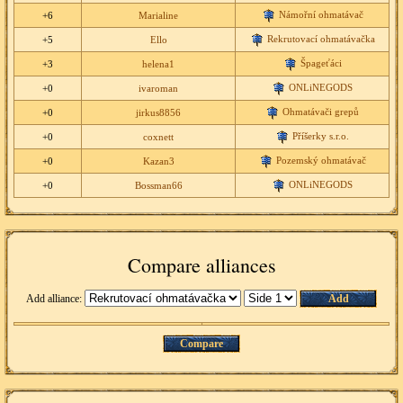
Námořní ohmatávač
+6
Marialine
Rekrutovací ohmatávačka
+5
Ello
Špageťáci
+3
helena1
ONLiNEGODS
+0
ivaroman
Ohmatávači grepů
+0
jirkus8856
Příšerky s.r.o.
+0
coxnett
Pozemský ohmatávač
+0
Kazan3
ONLiNEGODS
+0
Bossman66
Compare alliances
Add alliance:
Add
Compare