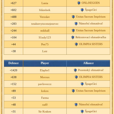
ONLiNEGODS
+627
Lania
Špageťáci
+602
blázeínek
Unitas Sacrum Impérium
+488
Veroslav
Námořní ohmatávač
+283
totalnevytocenejezevec
Unitas Sacrum Impérium
+244
mikhall
Rekrutovací ohmatávačka
+104
S1ndy123
OLIMPIA SISTERS
+44
Pen75
+38
Lutr
Defence
Player
Alliance
Pozemský ohmatávač
+1420
Elaphe1
OLIMPIA SISTERS
+638
Morous
Špageťáci
+152
pavloveccz
Unitas Sacrum Impérium
+89
kokos
+53
Farma
Námořní ohmatávač
+48
rad0
Špageťáci
+31
Sir Kraken