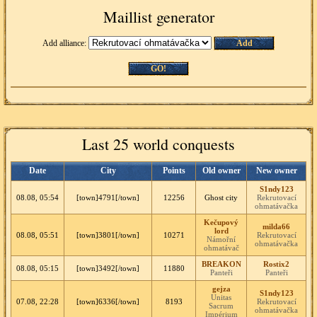
Maillist generator
Add alliance:
Add
GO!
Last 25 world conquests
Date
City
Points
Old owner
New owner
S1ndy123
08.08, 05:54
[town]4791[/town]
12256
Ghost city
Rekrutovací
ohmatávačka
Kečupový
milda66
lord
08.08, 05:51
[town]3801[/town]
10271
Rekrutovací
Námořní
ohmatávačka
ohmatávač
BREAKON
Rostix2
08.08, 05:15
[town]3492[/town]
11880
Panteři
Panteři
gejza
S1ndy123
Unitas
07.08, 22:28
[town]6336[/town]
8193
Rekrutovací
Sacrum
ohmatávačka
Impérium