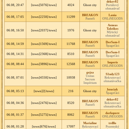
dekov02
06.08, 20:47
[town]5076[/town]
4024
Ghost city
Portálový
ohmatávač
BREAKON
Lania
06.08, 17:05
[town]2250[/town]
11299
Panteři
ONLiNEGODS
Aeneas
Taktikos
06.08, 16:50
[town]2037[/town]
1976
Ghost city
Mýtický
ohmatávač
BREAKON
DorSam-I
06.08, 14:59
[town]1569[/town]
11768
Panteři
Špageťáci
BREAKON
DorSam-I
06.08, 14:31
[town]2368[/town]
8510
Panteři
Špageťáci
BREAKON
Imperis
06.08, 08:44
[town]3896[/town]
12568
Panteři
ONLiNEGODS
gejza
S1ndy123
Unitas
06.08, 07:01
[town]4550[/town]
10938
Rekrutovací
Sacrum
ohmatávačka
Impérium
bzuciak
06.08, 05:13
[town]2[/town]
216
Ghost city
Špageťáci
dekov02
BREAKON
06.08, 04:36
[town]2476[/town]
8520
Rekrutovací
Panteři
ohmatávačka
BREAKON
darkspore
06.08, 01:37
[town]5275[/town]
8062
Panteři
ONLiNEGODS
Marialine
trdllo
06.08, 01:28
[town]676[/town]
17097
Rekrutovací
Pozemský