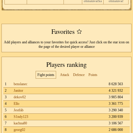
ohmatávačka
ohmatávač
Favorites
Add players and alliances to your favorites for quick access! Just click on the star icon on
the page of the desired player or alliance
Players ranking
Fight points
Attack
Defence
Points
1
benslanec
8 628 563
2
Janitor
4 321 932
3
dekov02
3 905 804
4
Ello
3 361 775
5
Jestřáb
3 290 340
6
S1ndy123
3 200 939
7
kachna80
3 106 567
8
georg02
2 686 000