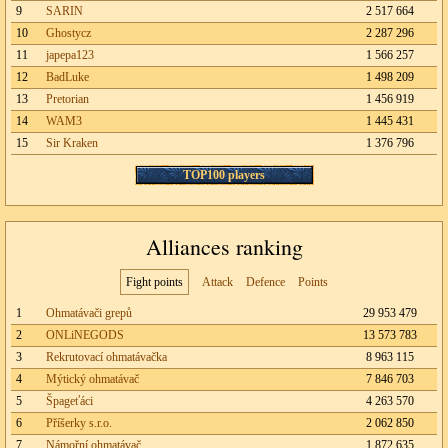
9
SARIN
2 517 664
10
Ghostycz
2 287 296
11
japepa123
1 566 257
12
BadLuke
1 498 209
13
Pretorian
1 456 919
14
WAM3
1 445 431
15
Sir Kraken
1 376 796
TOP100 players
Alliances ranking
Fight points
Attack
Defence
Points
1
Ohmatávači grepů
29 953 479
2
ONLiNEGODS
13 573 783
3
Rekrutovací ohmatávačka
8 963 115
4
Mýtický ohmatávač
7 846 703
5
Špageťáci
4 263 570
6
Příšerky s.r.o.
2 062 850
7
Námořní ohmatávač
1 872 635