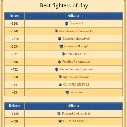
Best fighters of day
Attack
Alliance
Špageťáci
+5261
Rekrutovací ohmatávačka
+5241
Námořní ohmatávač
+2370
Ohmatávači grepů
+2334
ONLiNEGODS
+921
Portálový ohmatávač
+836
Unitas Sacrum Impérium
+732
Mýtický ohmatávač
+660
OLIMPIA SISTERS
+44
Jen tábor
+13
Defence
Alliance
Pozemský ohmatávač
+1420
OLIMPIA SISTERS
+638