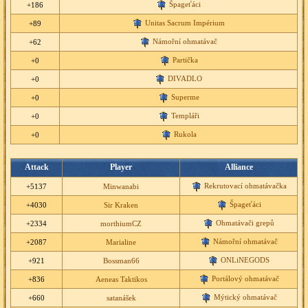
Špageťáci
+186
Unitas Sacrum Impérium
+89
Námořní ohmatávač
+62
Partička
+0
DIVADLO
+0
Superme
+0
Templáři
+0
Rukola
+0
Attack
Player
Alliance
Rekrutovací ohmatávačka
+5137
Minwanabi
Špageťáci
+4030
Sir Kraken
Ohmatávači grepů
+2334
morthiumCZ
Námořní ohmatávač
+2087
Marialine
ONLiNEGODS
+921
Bossman66
Portálový ohmatávač
+836
Aeneas Taktikos
Mýtický ohmatávač
+660
satanášek