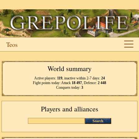
Teos
World summary
Active players:
119
, inactive within 2-7 days:
24
Fight points today: Attack
18 497
, Defence:
2 448
Conquers today:
3
Players and alliances
Search