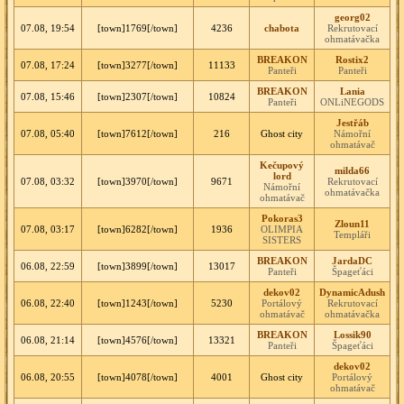
georg02
07.08, 19:54
[town]1769[/town]
4236
chabota
Rekrutovací
ohmatávačka
BREAKON
Rostix2
07.08, 17:24
[town]3277[/town]
11133
Panteři
Panteři
BREAKON
Lania
07.08, 15:46
[town]2307[/town]
10824
Panteři
ONLiNEGODS
Jestřáb
07.08, 05:40
[town]7612[/town]
216
Ghost city
Námořní
ohmatávač
Kečupový
milda66
lord
07.08, 03:32
[town]3970[/town]
9671
Rekrutovací
Námořní
ohmatávačka
ohmatávač
Pokoras3
Zloun11
07.08, 03:17
[town]6282[/town]
1936
OLIMPIA
Templáři
SISTERS
BREAKON
JardaDC
06.08, 22:59
[town]3899[/town]
13017
Panteři
Špageťáci
dekov02
DynamicAdush
06.08, 22:40
[town]1243[/town]
5230
Portálový
Rekrutovací
ohmatávač
ohmatávačka
BREAKON
Lossik90
06.08, 21:14
[town]4576[/town]
13321
Panteři
Špageťáci
dekov02
06.08, 20:55
[town]4078[/town]
4001
Ghost city
Portálový
ohmatávač